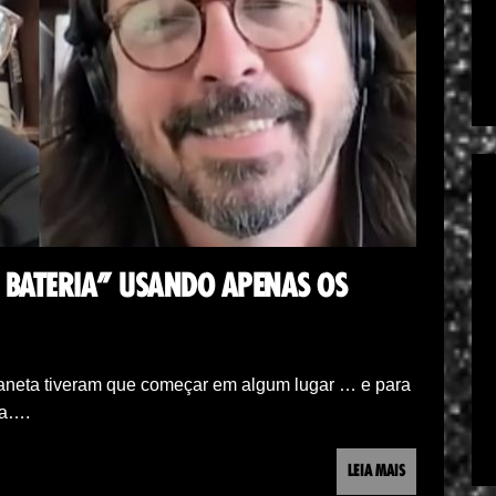
 BATERIA” USANDO APENAS OS
laneta tiveram que começar em algum lugar … e para
ca….
LEIA MAIS