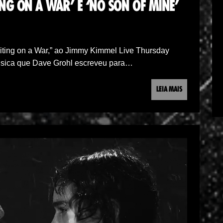
ING ON A WAR’ E ‘NO SON OF MINE’
aiting on a War,” ao Jimmy Kimmel Live Thursday
úsica que Dave Grohl escreveu para…
LEIA MAIS