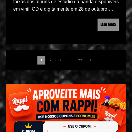
faixas dos álbuns de estúdio da banda disponíveis
em vinil, CD e digitalmente em 28 de outubro….
LEIA MAIS
1
2
3
…
55
»