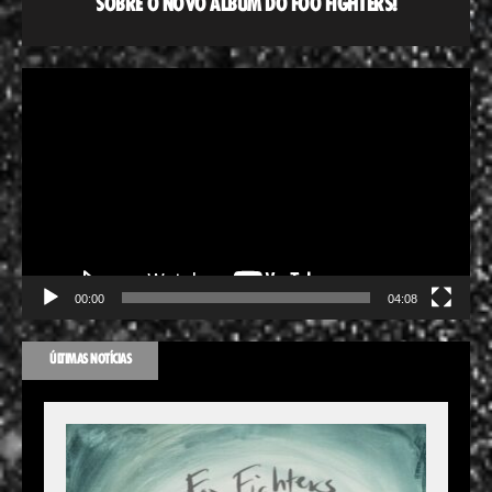
SOBRE O NOVO ÁLBUM DO FOO FIGHTERS!
Tocador
de
vídeo
00:00
04:08
ÚLTIMAS NOTÍCIAS