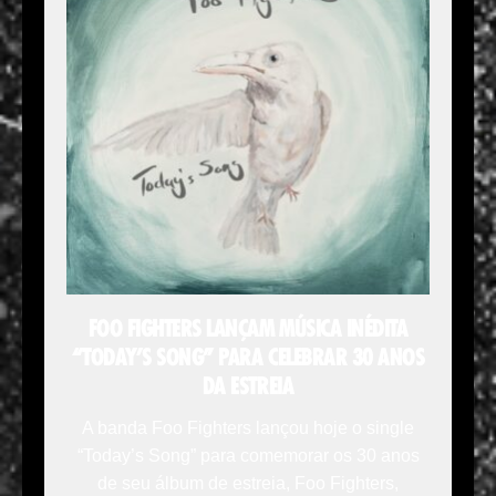
FOO FIGHTERS LANÇAM MÚSICA INÉDITA
“TODAY’S SONG” PARA CELEBRAR 30 ANOS
DA ESTREIA
A banda Foo Fighters lançou hoje o single
“Today’s Song” para comemorar os 30 anos
de seu álbum de estreia, Foo Fighters,