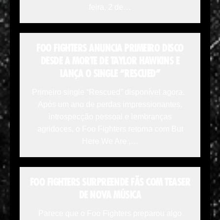
feira, 2 de…
FOO FIGHTERS ANUNCIA PRIMEIRO DISCO
DESDE A MORTE DE TAYLOR HAWKINS E
LANÇA O SINGLE “RESCUED”
Primeiro single “Rescued” disponível agora.
Após um ano de perdas impressionantes,
introspecção pessoal e lembranças
agridoces, o Foo Fighters retorna com But
Here We Are ,…
FOO FIGHTERS SURPREENDE FÃS COM TEASER
DE NOVA MÚSICA
Parece que o Foo Fighters preparou algo