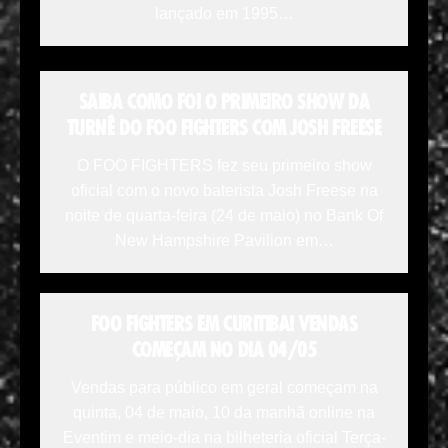
lançado em 1995…
SAIBA COMO FOI O PRIMEIRO SHOW DA
TURNÊ DO FOO FIGHTERS COM JOSH FREESE
O FOO FIGHTERS fez seu primeiro show
oficial com o novo baterista Josh Freese na
noite de quarta-feira (24 de maio) no Bank Of
New Hampshire Pavilion em…
FOO FIGHTERS EM CURITIBA! VENDAS
COMEÇAM NO DIA 04/05
Vendas para público em geral começam na
quinta, 04 de maio, 10 da manhã online na
Eventim e meio-dia na bilheteria oficial Terça-