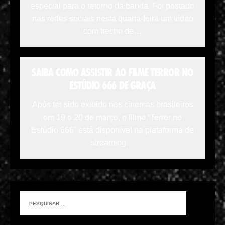
especial para o retorno da banda. Foi postado
nas redes sociais nesta quarta-feira um vídeo
com trecho de…
SAIBA COMO ASSISTIR AO FILME TERROR NO
ESTÚDIO 666 DE GRAÇA
Após ter sido exibido nos cinemas brasileiros
em 19 e 20 de março, o filme “Terror no
Estúdio 666” está disponível na plataforma de
streaming…