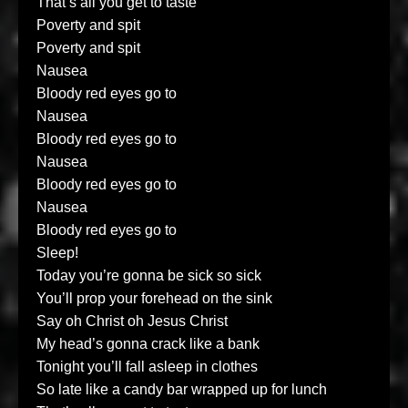
That’s all you get to taste
Poverty and spit
Poverty and spit
Nausea
Bloody red eyes go to
Nausea
Bloody red eyes go to
Nausea
Bloody red eyes go to
Nausea
Bloody red eyes go to
Sleep!
Today you’re gonna be sick so sick
You’ll prop your forehead on the sink
Say oh Christ oh Jesus Christ
My head’s gonna crack like a bank
Tonight you’ll fall asleep in clothes
So late like a candy bar wrapped up for lunch