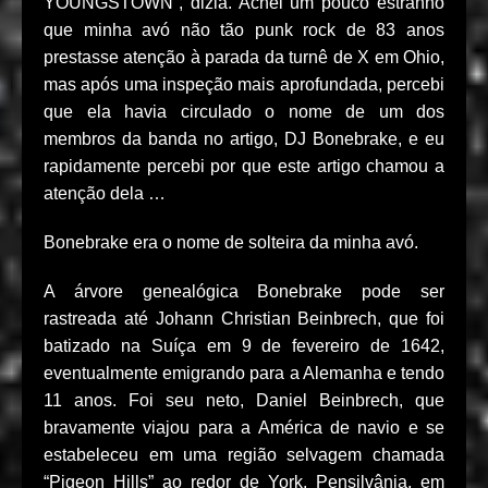
YOUNGSTOWN”, dizia. Achei um pouco estranho
que minha avó não tão punk rock de 83 anos
prestasse atenção à parada da turnê de X em Ohio,
mas após uma inspeção mais aprofundada, percebi
que ela havia circulado o nome de um dos
membros da banda no artigo, DJ Bonebrake, e eu
rapidamente percebi por que este artigo chamou a
atenção dela …
Bonebrake era o nome de solteira da minha avó.
A árvore genealógica Bonebrake pode ser
rastreada até Johann Christian Beinbrech, que foi
batizado na Suíça em 9 de fevereiro de 1642,
eventualmente emigrando para a Alemanha e tendo
11 anos. Foi seu neto, Daniel Beinbrech, que
bravamente viajou para a América de navio e se
estabeleceu em uma região selvagem chamada
“Pigeon Hills” ao redor de York, Pensilvânia, em