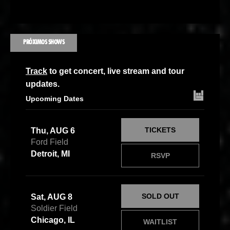
PRÓXIMOS SHOWS
Track
to get concert, live stream and tour
updates.
Upcoming Dates
TICKETS
Thu, AUG 6
Ford Field
Detroit, MI
RSVP
SOLD OUT
Sat, AUG 8
Soldier Field
Chicago, IL
WAITLIST