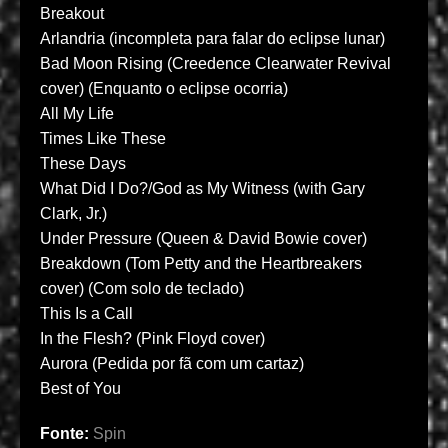
Breakout
Arlandria (incompleta para falar do eclipse lunar)
Bad Moon Rising (Creedence Clearwater Revival
cover) (Enquanto o eclipse ocorria)
All My Life
Times Like These
These Days
What Did I Do?/God as My Witness (with Gary
Clark, Jr.)
Under Pressure (Queen & David Bowie cover)
Breakdown (Tom Petty and the Heartbreakers
cover) (Com solo de teclado)
This Is a Call
In the Flesh? (Pink Floyd cover)
Aurora (Pedida por fã com um cartaz)
Best of You
Fonte:
Spin