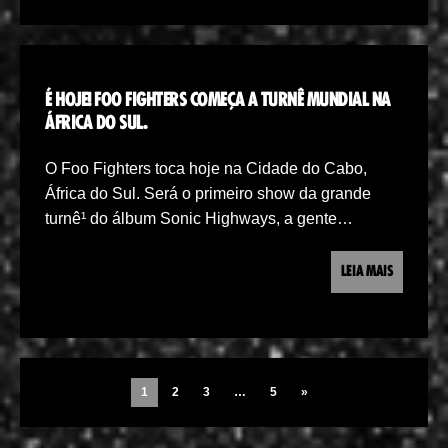
É HOJE! FOO FIGHTERS COMEÇA A TURNÊ MUNDIAL NA
ÁFRICA DO SUL.
O Foo Fighters toca hoje na Cidade do Cabo,
África do Sul. Será o primeiro show da grande
turnê¹ do álbum Sonic Highways, a gente…
LEIA MAIS
1
2
3
…
5
»