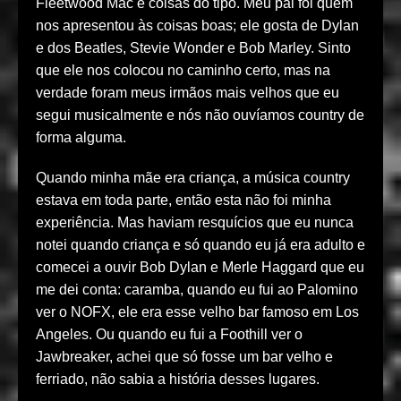
Fleetwood Mac e coisas do tipo. Meu pai foi quem
nos apresentou às coisas boas; ele gosta de Dylan
e dos Beatles, Stevie Wonder e Bob Marley. Sinto
que ele nos colocou no caminho certo, mas na
verdade foram meus irmãos mais velhos que eu
segui musicalmente e nós não ouvíamos country de
forma alguma.
Quando minha mãe era criança, a música country
estava em toda parte, então esta não foi minha
experiência. Mas haviam resquícios que eu nunca
notei quando criança e só quando eu já era adulto e
comecei a ouvir Bob Dylan e Merle Haggard que eu
me dei conta: caramba, quando eu fui ao Palomino
ver o NOFX, ele era esse velho bar famoso em Los
Angeles. Ou quando eu fui a Foothill ver o
Jawbreaker, achei que só fosse um bar velho e
ferriado, não sabia a história desses lugares.