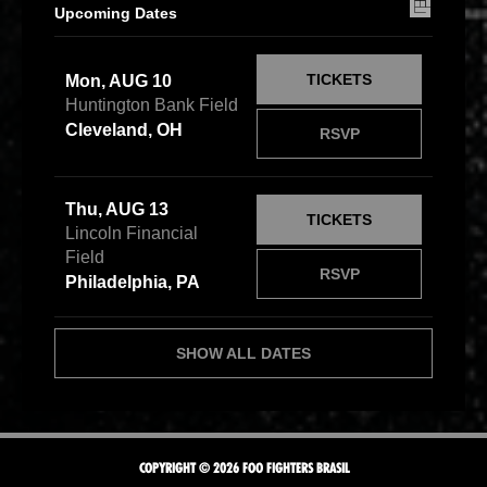
Upcoming Dates
TICKETS
Mon, AUG 10
Huntington Bank Field
Cleveland, OH
RSVP
Thu, AUG 13
TICKETS
Lincoln Financial
Field
RSVP
Philadelphia, PA
SHOW ALL DATES
COPYRIGHT © 2026 FOO FIGHTERS BRASIL