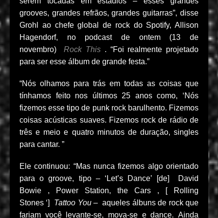
serem tocadas em estádios – esses grandes
grooves, grandes refrãos, grandes guitarras”, disse
Grohl ao chefe global de rock do Spotify, Allison
Hagendorf, no podcast de ontem (13 de
novembro)
Rock This
. “Foi realmente projetado
para ser esse álbum de grande festa.”
“Nós olhamos para trás em todas as coisas que
tínhamos feito nos últimos 25 anos como, ‘Nós
fizemos esse tipo de punk rock barulhento. Fizemos
coisas acústicas suaves. Fizemos rock de rádio de
três e meio e quatro minutos de duração, singles
para cantar. ”
Ele continuou: “Mas nunca fizemos algo orientado
para o groove, tipo – ‘Let’s Dance’ [de]
David
Bowie
, Power Station,
the Cars
, [
Rolling
Stones
‘]
Tattoo You –
aqueles álbuns de rock que
fariam você levante-se, mova-se e dance. Ainda