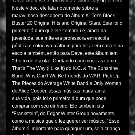
Dave Grohl RSD
from
Record Store Day
on
Vimeo
.
Neste vídeo, ele
fala novamente sobre a
maravilhosa descoberta do álbum K- Tel’s Block
Buster 20 Original Hits and Original Stars.
Este foi o
primeiro álbum que ele comprou e, ainda na
juventude, sua mãe era professora em escola
pública e colocava o álbum para tocar em casa e na
escola também, então para Dave, este álbum tem
“cheiro de escola”. Contando com
músicas como:
That’s The Way (I Like It) do K.C. & The Sunshine
Band, Why Can’t We Be Friends do WAR, Pick Up
The Pieces do Average White Band e Only Women
do Alice Cooper, essas músicas mudaram a
sua vida, pois foi o primeiro álbum que pode
comprar com seu dinheiro. Ele também cita
“
Frankstein”, do Edgar Winter Group novamente,
como a música que o fez querer ser músico. “
Esse
álbum é importante para qualquer um, seja criança