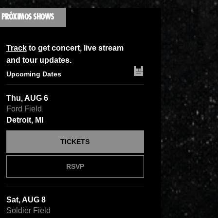
PRÓXIMOS SHOWS
Track
to get concert, live stream
and tour updates.
Upcoming Dates
Thu, AUG 6
Ford Field
Detroit, MI
TICKETS
RSVP
Sat, AUG 8
Soldier Field