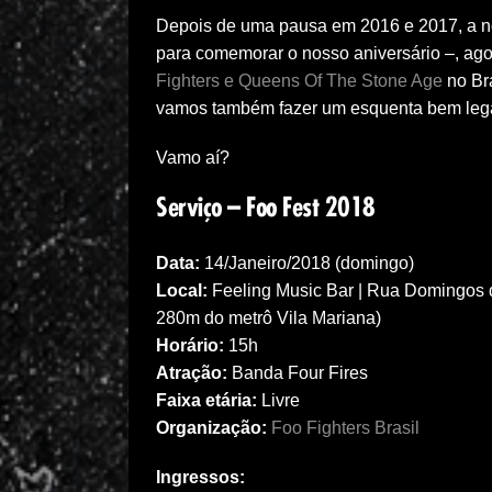
Depois de uma pausa em 2016 e 2017, a n
para comemorar o nosso aniversário –, ag
Fighters e Queens Of The Stone Age
no Bra
vamos também fazer um esquenta bem legal 
Vamo aí?
Serviço – Foo Fest 2018
Data:
14/Janeiro/2018 (domingo)
Local:
Feeling Music Bar | Rua Domingos d
280m do metrô Vila Mariana)
Horário:
15h
Atração:
Banda Four Fires
Faixa etária:
Livre
Organização:
Foo Fighters Brasil
Ingressos: