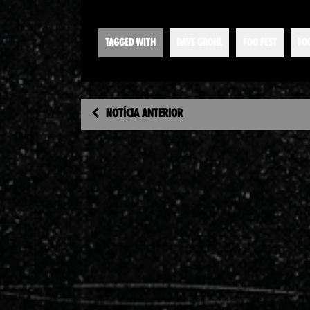
TAGGED WITH
DAVE GROHL
FOO FEST
FO
NOTÍCIA ANTERIOR