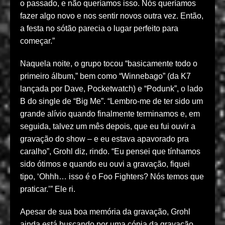
o passado, e não queríamos isso. Nós queríamos
fazer algo novo e nos sentir novos outra vez. Então,
a festa no sótão parecia o lugar perfeito para
começar.”
Naquela noite, o grupo tocou “basicamente todo o
primeiro álbum,” bem como “Winnebago” (da K7
lançada por Dave, Pocketwatch) e “Podunk”, o lado
B do single de “Big Me”. “Lembro-me de ter sido um
grande alívio quando finalmente terminamos e, em
seguida, talvez um mês depois, que eu fui ouvir a
gravação do show – e eu estava apavorado pra
caralho”, Grohl diz, rindo. “Eu pensei que tínhamos
sido ótimos e quando eu ouvi a gravação, fiquei
tipo, ‘Ohhh… isso é o Foo Fighters? Nós temos que
praticar.’” Ele ri.
Apesar de sua boa memória da gravação, Grohl
ainda está buscando por uma cópia da gravação.