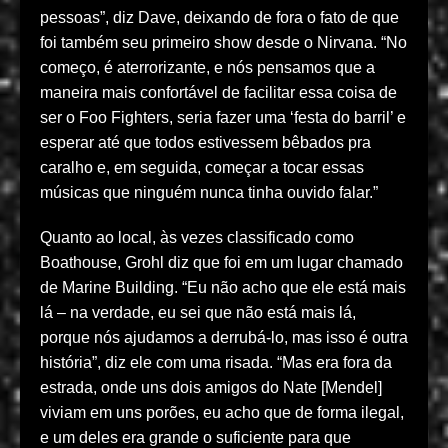
pessoas”, diz Dave, deixando de fora o fato de que
foi também seu primeiro show desde o Nirvana. “No
começo, é aterrorizante, e nós pensamos que a
maneira mais confortável de facilitar essa coisa de
ser o Foo Fighters, seria fazer uma ‘festa do barril’ e
esperar até que todos estivessem bêbados pra
caralho e, em seguida, começar a tocar essas
músicas que ninguém nunca tinha ouvido falar.”
Quanto ao local, às vezes classificado como
Boathouse, Grohl diz que foi em um lugar chamado
de Marine Building. “Eu não acho que ele está mais
lá – na verdade, eu sei que não está mais lá,
porque nós ajudamos a derrubá-lo, mas isso é outra
história”, diz ele com uma risada. “Mas era fora da
estrada, onde uns dois amigos do Nate [Mendel]
viviam em uns porões, eu acho que de forma ilegal,
e um deles era grande o suficiente para que