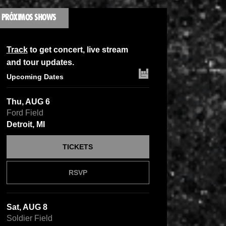
PRÓXIMOS SHOWS
Track
to get concert, live stream
and tour updates.
Upcoming Dates
Thu, AUG 6
Ford Field
Detroit, MI
TICKETS
RSVP
Sat, AUG 8
Soldier Field