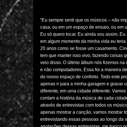
“Eu sempre senti que os músicos – não imp
casa, ou em um espaço de ensaio, ou em u
Eu só quero tocar. Eu ainda sou assim. Eu
em algum momento da minha vida eu teria q
20 anos como se fosse um casamento. Cinc
tem que manter isso vivo, fazendo coisas 
veio disso. O último álbum nós fizemos na
e não computadores. Essa foi a maneira d
do nosso espaço de conforto. Todo este pr
apenas ir para a minha garagem e gravar 
diferente, em uma cidade diferente. Vamos
contam a história da música de cada cidade
através de entrevistas com todos os músic
apenas mostrar a canção, vamos mostrar to
entrevistando essas pessoas ao longo da s
anotações dessas entrevistas, me tranco no