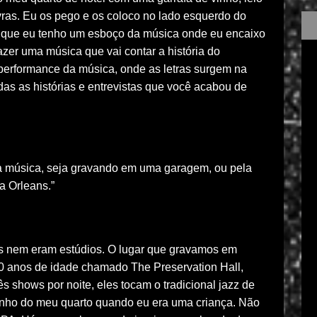
vras. Eu os pego e os coloco no lado esquerdo do
io que eu tenho um esboço da música onde eu encaixo
azer uma música que vai contar a história do
a performance da música, onde as letras surgem na
odas as histórias e entrevistas que você acabou de
da música, seja gravando em uma garagem, ou pela
a Orleans.”
s nem eram estúdios. O lugar que gravamos em
0 anos de idade chamado The Preservation Hall,
s shows por noite, eles tocam o tradicional jazz de
nho do meu quarto quando eu era uma criança. Não