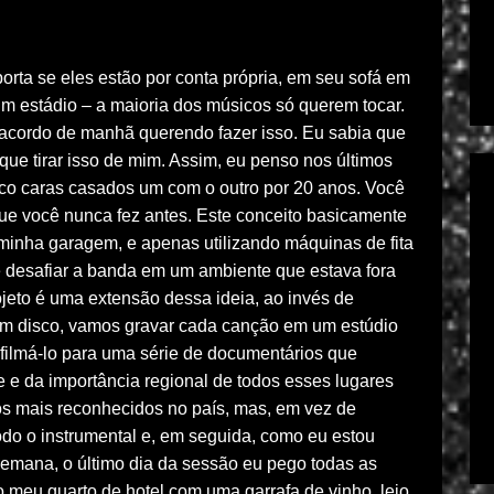
orta se eles estão por conta própria, em seu sofá em
m estádio – a maioria dos músicos só querem tocar.
 acordo de manhã querendo fazer isso. Eu sabia que
ue tirar isso de mim. Assim, eu penso nos últimos
o caras casados ​​um com o outro por 20 anos. Você
que você nunca fez antes. Este conceito basicamente
 minha garagem, e apenas utilizando máquinas de fita
e desafiar a banda em um ambiente que estava fora
ojeto é uma extensão dessa ideia, ao invés de
um disco, vamos gravar cada canção em um estúdio
 filmá-lo para uma série de documentários que
 e da importância regional de todos esses lugares
os mais reconhecidos no país, mas, em vez de
do o instrumental e, em seguida, como eu estou
emana, o último dia da sessão eu pego todas as
 meu quarto de hotel com uma garrafa de vinho, leio