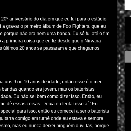
o 20º aniversário do dia em que eu fui para o estúdio
 a gravar o primeiro álbum de Foo Fighters, que eu
e porque não era nem uma banda. Eu só fui até o fim
o a primeira coisa que eu fiz desde que o Nirvana
sses últimos 20 anos se passaram e que chegamos
nha uns 9 ou 10 anos de idade, então esse é o meu
em bandas quando era jovem, mas os bateristas
dade. Eu não sei bem como dizer isso. Então, eu
 me dê essas coisas. Deixa eu tentar isso aí.’ Eu
especial para isso, então eu comecei a ser o baterista
 guitarra comigo em turnê onde eu estava e sempre
esmo, mas eu nunca deixei ninguém ouvi-las, porque