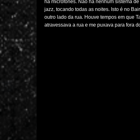
há microfones. Não há nenhum sistema de
jazz, tocando todas as noites. Isto é no Bai
outro lado da rua. Houve tempos em que Tay
atravessava a rua e me puxava para fora do 