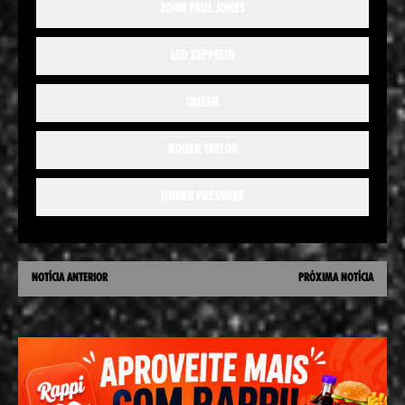
JOHN PAUL JONES
LED ZEPPELIN
QUEEN
ROGER TAYLOR
UNDER PRESSURE
NOTÍCIA ANTERIOR
PRÓXIMA NOTÍCIA