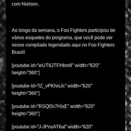
com Nielsen.
Ao longo da semana, o Foo Fighters participou de
vários esquetes do programa, que você pode ver
nesse compilado legendado aqui no Foo Fighters
Brasil!
[youtube id=”wUT6JTFHbm8″ width=”620″
height=”360″]
[youtube id=”lZ_vPKhisJc” width=”620″
height=”360″]
[youtube id=”RSQlSr7HIxE” width=”620″
height=”360″]
[youtube id=”J-JPnsAT6aI” width=”620″