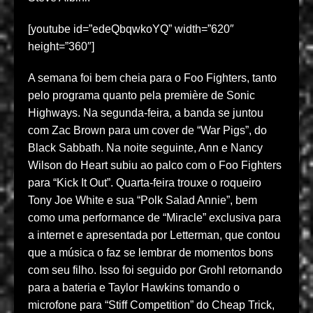
[youtube id=”edeQbqwkoYQ” width=”620″
height=”360″]
A semana foi bem cheia para o Foo Fighters, tanto
pelo programa quanto pela première de Sonic
Highways. Na segunda-feira, a banda se juntou
com Zac Brown para um cover de “War Pigs”, do
Black Sabbath. Na noite seguinte, Ann e Nancy
Wilson do Heart subiu ao palco com o Foo Fighters
para “Kick It Out”. Quarta-feira trouxe o roqueiro
Tony Joe White e sua “Polk Salad Annie”, bem
como uma performance de “Miracle” exclusiva para
a internet e apresentada por Letterman, que contou
que a música o faz se lembrar de momentos bons
com seu filho. Isso foi seguido por Grohl retornando
para a bateria e Taylor Hawkins tomando o
microfone para “Stiff Competition” do Cheap Trick,