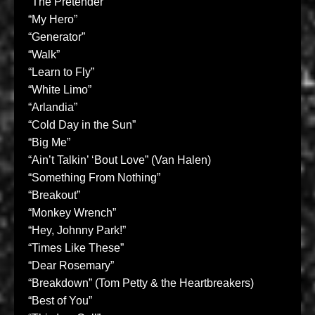
“The Pretender”
“My Hero”
“Generator”
“Walk”
“Learn to Fly”
“White Limo”
“Arlandia”
“Cold Day in the Sun”
“Big Me”
“Ain’t Talkin’ ‘Bout Love” (Van Halen)
“Something From Nothing”
“Breakout”
“Monkey Wrench”
“Hey, Johnny Park!”
“Times Like These”
“Dear Rosemary”
“Breakdown” (Tom Petty & the Heartbreakers)
“Best of You”