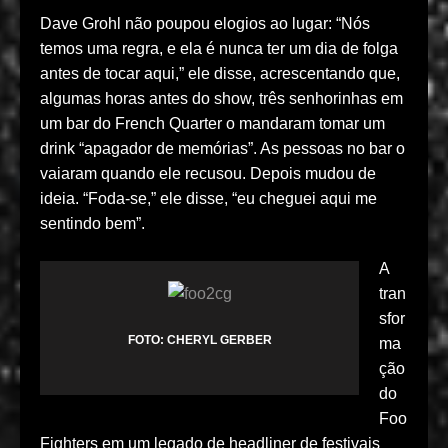
Dave Grohl não poupou elogios ao lugar: “Nós
temos uma regra, e ela é nunca ter um dia de folga
antes de tocar aqui,” ele disse, acrescentando que,
algumas horas antes do show, três senhorinhas em
um bar do French Quarter o mandaram tomar um
drink “apagador de memórias”. As pessoas no bar o
vaiaram quando ele recusou. Depois mudou de
ideia. “Foda-se,” ele disse, “eu cheguei aqui me
sentindo bem”.
A
tran
sfor
FOTO: CHERYL GERBER
ma
ção
do
Foo
Fighters em um legado de headliner de festivais