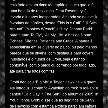
está indo em um ritmo tão rápido e louco que, até
uma balada de rock como ‘Dear Rosemary’ é
levada a lugares inesperados. A banda se deteve à
favoritas do público, desde “This Is A Call”, “I’ll Stick
Around”, “Monkey Wrench” e “Hey, Johnny Park!”
para “Learn To Fly”, “All My Life” e hits do álbum
Echoes, Silence, Patience and Grace. A banda é
especialista em se divertir no palco, ou pelo menos
parece que se diverte, com destaque para covers
inusitados e o humor de Grohl, seja estando
confortável com o palco ou correndo por todo lado,
até para tirar fotos com fãs.
Grohl dedicou “Big Me” a Taylor Hawkins – a quem
ele introduziu como “o Ayatollah do rock ‘n roll-ah” e
cantou “Cold Day In The Sun”, do álbum de 2005, In
Your Honor. Grohl disse que as leggings de $4,99
de Hawkins com estampa exótica pareciam saídas