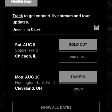
PRÓXIMOS SHOWS
Track
to get concert, live stream and tour
updates.
Upcoming Dates
SOLD OUT
Sat, AUG 8
Soldier Field
Chicago, IL
WAITLIST
TICKETS
Mon, AUG 10
Huntington Bank Field
Cleveland, OH
RSVP
SHOW ALL DATES