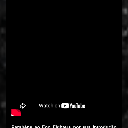
Parabéns ao Foo Fighters por sua introdução