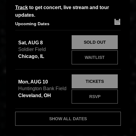
Track
to get concert, live stream and tour
updates.
Upcoming Dates
SOLD OUT
Sat, AUG 8
Soldier Field
Chicago, IL
WAITLIST
TICKETS
Mon, AUG 10
Huntington Bank Field
Cleveland, OH
RSVP
SHOW ALL DATES