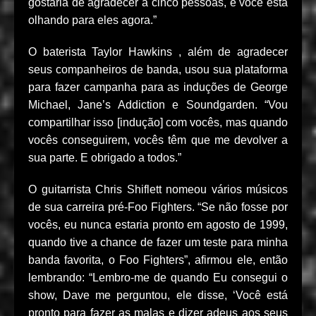
gostaria de agradecer a cinco pessoas, e você está
olhando para eles agora.”
O baterista Taylor Hawkins , além de agradecer
seus companheiros de banda, usou sua plataforma
para fazer campanha para as induções de George
Michael, Jane’s Addiction e Soundgarden. “Vou
compartilhar isso [indução] com vocês, mas quando
vocês conseguirem, vocês têm que me devolver a
sua parte. E obrigado a todos.”
O guitarrista Chris Shiflett nomeou vários músicos
de sua carreira pré-Foo Fighters. “Se não fosse por
vocês, eu nunca estaria pronto em agosto de 1999,
quando tive a chance de fazer um teste para minha
banda favorita, o Foo Fighters”, afirmou ele, então
lembrando: “Lembro-me de quando Eu consegui o
show, Dave me perguntou, ele disse, ‘Você está
pronto para fazer as malas e dizer adeus aos seus