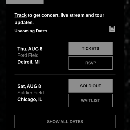
Track
to get concert, live stream and tour
updates.
Upcoming Dates
TICKETS
Thu, AUG 6
Ford Field
Detroit, MI
RSVP
SOLD OUT
Sat, AUG 8
Soldier Field
Chicago, IL
WAITLIST
SHOW ALL DATES