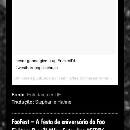
never gonna give u up #rickroll’d
#westborobaptistchuch
Um vídeo publicado por rami jaffee (@theramilama) em
Ago 22
Fonte:
Entertainment.IE
Tradução:
Stephanie Hahne
FooFest – A festa de aniversário do Foo