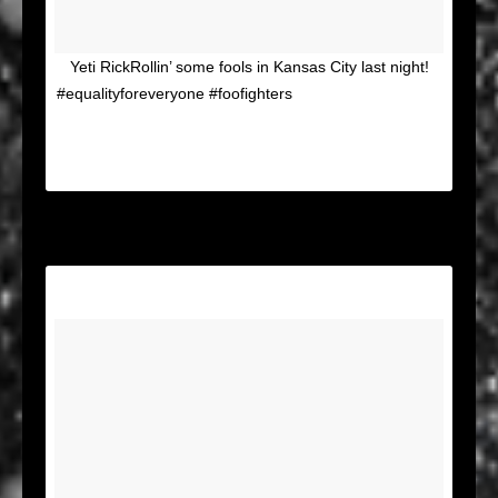
Yeti RickRollin’ some fools in Kansas City last night!
Um vídeo publicado
#equalityforeveryone #foofighters
por Chris Shiflett (@shifty71) em
Ago 22, 2015 às
12:12 PDT