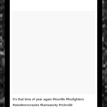
It’s that time of year again #tourlife #foofighters
#westborocrazies #kansascity #rickrolld