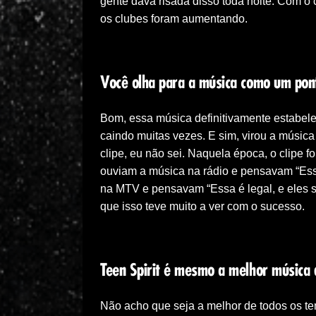
gente dava risada disso toda noite. Com o
os clubes foram aumentando.
Você olha para a música como um pon
Bom, essa música definitivamente estabel
caindo muitas vezes. E sim, virou a música
clipe, eu não sei. Naquela época, o clipe f
ouviam a música na rádio e pensavam “Essa
na MTV e pensavam “Essa é legal, e eles 
que isso teve muito a ver com o sucesso.
Teen Spirit é mesmo a melhor música
Não acho que seja a melhor de todos os t