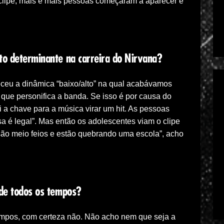
 clipe, mais e mais pessoas começaram a aparecer e
to determinante na carreira do Nirvana?
eceu a dinâmica “baixo/alto” na qual acabávamos
 que personifica a banda. Se isso é por causa do
oi a chave para a música virar um hit. As pessoas
 é legal”. Mas então os adolescentes viam o clipe
são meio feios e estão quebrando uma escola”, acho
 de todos os tempos?
empos, com certeza não. Não acho nem que seja a