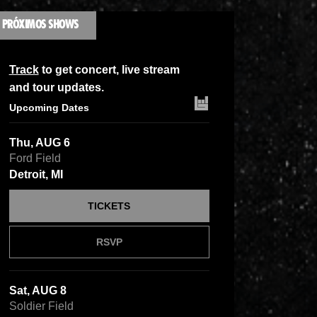
PRÓXIMOS SHOWS
Track
to get concert, live stream
and tour updates.
Upcoming Dates
Thu, AUG 6
Ford Field
Detroit, MI
TICKETS
RSVP
Sat, AUG 8
Soldier Field