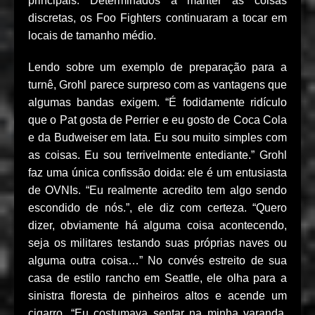
principais. Determinados a manter as coisas
discretas, os Foo Fighters continuaram a tocar em
locais de tamanho médio.
Lendo sobre um exemplo de preparação para a
turnê, Grohl parece surpreso com as vantagens que
algumas bandas exigem. “É fodidamente ridículo
que o Pat gosta de Perrier e eu gosto de Coca Cola
e da Budweiser em lata. Eu sou muito simples com
as coisas. Eu sou terrivelmente entediante.” Grohl
faz uma única confissão doida: ele é um entusiasta
de OVNIs. “Eu realmente acredito tem algo sendo
escondido de nós.”, ele diz com certeza. “Quero
dizer, obviamente há alguma coisa acontecendo,
seja os militares testando suas próprias naves ou
alguma outra coisa…” No convés estreito de sua
casa de estilo rancho em Seattle, ele olha para a
sinistra floresta de pinheiros altos e acende um
cigarro. “Eu costumava sentar na minha varanda,