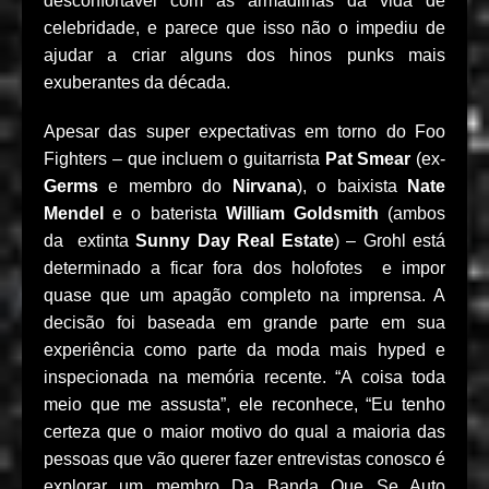
desconfortável com as armadilhas da vida de
celebridade, e parece que isso não o impediu de
ajudar a criar alguns dos hinos punks mais
exuberantes da década.
Apesar das super expectativas em torno do Foo
Fighters – que incluem o guitarrista
Pat Smear
(ex-
Germs
e membro do
Nirvana
), o baixista
Nate
Mendel
e o baterista
William Goldsmith
(ambos
da extinta
Sunny Day Real Estate
) – Grohl está
determinado a ficar fora dos holofotes e impor
quase que um apagão completo na imprensa. A
decisão foi baseada em grande parte em sua
experiência como parte da moda mais hyped e
inspecionada na memória recente. “A coisa toda
meio que me assusta”, ele reconhece, “Eu tenho
certeza que o maior motivo do qual a maioria das
pessoas que vão querer fazer entrevistas conosco é
explorar um membro Da Banda Que Se Auto