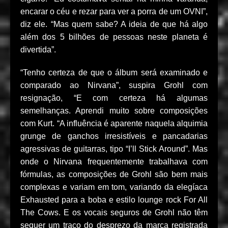
encarar o céu e rezar para ver a porra de um OVNI”,
diz ele. “Mas quem sabe? A ideia de que há algo
além dos 5 bilhões de pessoas neste planeta é
divertida”.
“Tenho certeza de que o álbum será examinado e
comparado ao Nirvana”, suspira Grohl com
resignação, “E com certeza há algumas
semelhanças. Aprendi muito sobre composições
com Kurt. “A influência é aparente naquela alquimia
grunge de ganchos irresistíveis e pancadarias
agressivas de guitarras, tipo “I’ll Stick Around”. Mas
onde o Nirvana frequentemente trabalhava com
fórmulas, as composições de Grohl são bem mais
complexas e variam em tom, variando da elegíaca
Exhausted para a boba e estilo lounge rock For All
The Cows. E os vocais seguros de Grohl não têm
sequer um traço do desprezo da marca registrada