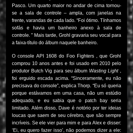
Pasco. Um quarto maior no andar de cima tornou-
se a sala de controle – ampla, com janelas na
frente, varandas de cada lado. “Foi ótimo. Tínhamos
sofás e havia um banheiro anexo à sala de
controle. ” Mais tarde, Grohl gravaria seu vocal para
a faixa-título do álbum naquele banheiro.
O console API 1608 do Foo Fighters , que Grohl
comprou 10 anos antes e foi usado em 2010 pelo
produtor Butch Vig para seu álbum
Wasting Light
,
foi erguido escada acima. “Sinceramente, eu não
precisava do console”, explica Thorp. “Eu só queria
porque estávamos em uma casa, não um estúdio
adequado, e eu sabia que o patch bay seria
limitado. Além disso, Dave é notório por ter ideias
loucas que saem de seu cérebro, que são sempre
incríveis. Se ele vier para mim e para Alex e disser:
‘Ei, eu quero fazer isso’, não podemos dizer a ele: