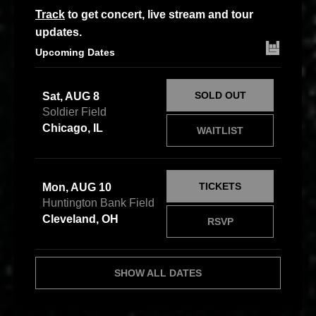
Track
to get concert, live stream and tour
updates.
Upcoming Dates
SOLD OUT
Sat, AUG 8
Soldier Field
Chicago, IL
WAITLIST
TICKETS
Mon, AUG 10
Huntington Bank Field
Cleveland, OH
RSVP
SHOW ALL DATES