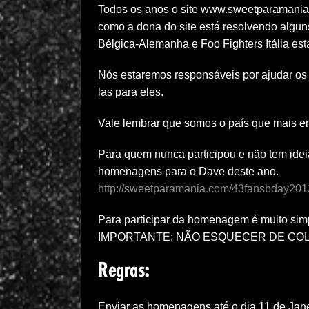
Todos os anos o site www.sweetparamania
como a dona do site está resolvendo algun
Bélgica-Alemanha e Foo Fighters Itália es
Nós estaremos responsáveis por ajudar os 
las para eles.
Vale lembrar que somos o país que mais 
Para quem nunca participou e não tem idei
homenagens para o Dave deste ano.
http://sweetparamania.com/43fansbday201
Para participar da homenagem é muito simp
IMPORTANTE: NÃO ESQUECER DE COLO
Regras:
Enviar as homenagens até o dia 11 de Janei