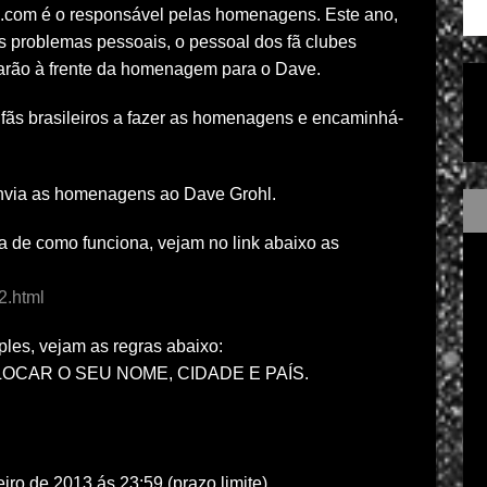
.com é o responsável pelas homenagens. Este ano,
s problemas pessoais, o pessoal dos fã clubes
tarão à frente da homenagem para o Dave.
fãs brasileiros a fazer as homenagens e encaminhá-
envia as homenagens ao Dave Grohl.
a de como funciona, vejam no link abaixo as
2.html
les, vejam as regras abaixo:
CAR O SEU NOME, CIDADE E PAÍS.
ro de 2013 ás 23:59 (prazo limite)