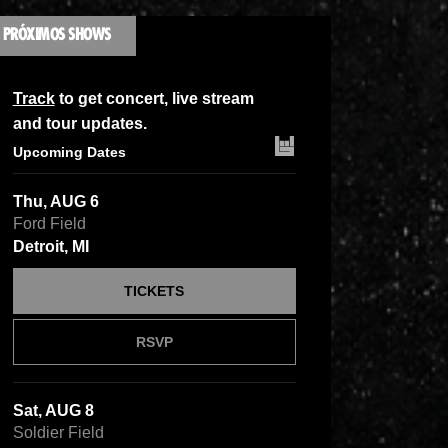
PRÓXIMOS SHOWS
Track
to get concert, live stream
and tour updates.
Upcoming Dates
Thu, AUG 6
Ford Field
Detroit, MI
TICKETS
RSVP
Sat, AUG 8
Soldier Field