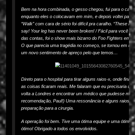
Bem na hora combinada, o gesso chegou, fui para o cant
enquanto eles o colocavam em mim, e depois voltei para 
“Walk” com cara de sério foi difícil pra caralho. “These 
say! Your leg has never been broken! / Fácil para você di
das contas, foi o show mais bizarro do Foo Fighters em 
O que parecia uma tragédia no começo, se tornou em uma
um novo sentimento de apreço pelo que temos…
Direto para o hospital para tirar alguns raios-x, onde fin
as coisas ficaram reais. Me falaram que eu precisaria de c
volta a Londres e encontrar um médico que pudesse me 
recomendação, Paul!) Uma ressonância e alguns raios-
preparação para a cirurgia.
A operação foi bem. Tive uma ótima equipe e uma ótima e
ótimo! Obrigado a todos os envolvidos.