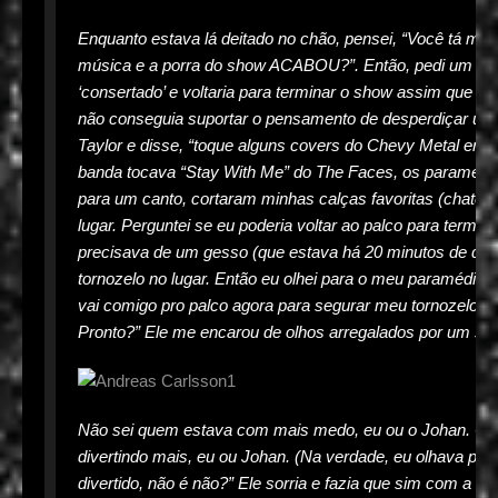
Enquanto estava lá deitado no chão, pensei, “Você tá m
música e a porra do show ACABOU?”. Então, pedi um micro
‘consertado’ e voltaria para terminar o show assim que 
não conseguia suportar o pensamento de desperdiçar uma 
Taylor e disse, “toque alguns covers do Chevy Metal enq
banda tocava “Stay With Me” do The Faces, os paramé
para um canto, cortaram minhas calças favoritas (chatea
lugar. Perguntei se eu poderia voltar ao palco para term
precisava de um gesso (que estava há 20 minutos de dis
tornozelo no lugar. Então eu olhei para o meu paramédico
vai comigo pro palco agora para segurar meu tornozelo no
Pronto?” Ele me encarou de olhos arregalados por um seg
Não sei quem estava com mais medo, eu ou o Johan. Cin
divertindo mais, eu ou Johan. (Na verdade, eu olhava par
divertido, não é não?” Ele sorria e fazia que sim com a ca