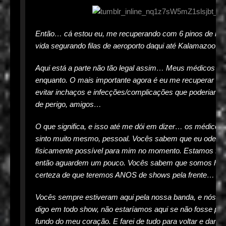
Então… cá estou eu, me recuperando com 6 pinos de me
vida segurando filas de aeroporto daqui até Kalamazoo…
Aqui está a parte não tão legal assim… Meus médicos m
enquanto. O mais importante agora é eu me recuperar da 
evitar inchaços e infecções/complicações que poderiam c
de perigo, amigos…
O que significa, e isso até me dói em dizer… os médico
sinto muito mesmo, pessoal. Vocês sabem que eu odeio fa
fisicamente possível para mim no momento. Estamos faze
então aguardem um pouco. Vocês sabem que somos homen
certeza de que teremos ANOS de shows pela frente…
Vocês sempre estiveram aqui pela nossa banda, e nós s
digo em todo show, não estaríamos aqui se não fosse por 
fundo do meu coração. E farei de tudo para voltar e dar a