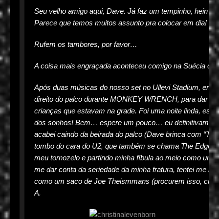
Seu velho amigo aqui, Dave. Já faz um tempinho, hein? T
Parece que temos muitos assunto pra colocar em dia!
Rufem os tambores, por favor…
A coisa mais engraçada aconteceu comigo na Suécia outr
Após duas músicas do nosso set no Ullevi Stadium, em Got
direito do palco durante MONKEY WRENCH, para dar um go
crianças que estavam na grade. Foi uma noite linda, est
dos sonhos! Bem… espere um pouco… eu definitivamente d
acabei caindo da beirada do palco (Dave brinca com “The 
tombo do cara do U2, que também se chama The Edge, rs
meu tornozelo e partindo minha fíbula ao meio como um 
me dar conta da seriedade da minha fratura, tentei me lev
como um saco de Joe Theismmans (procurem isso, crian
A.