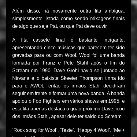
Além disso, há novamente outra fita ambígua,
simplesmente listada como sendo mixagens finais
de algo que seja Pat, ou que Pat deve ouvir.
A fita cassete final é bastante intrigante,
apresentando cinco músicas que parecem ter sido
gravadas para ou com Wool. Wool foi uma banda
formada por Franz e Pete Stahl após o fim do
Scream em 1990. Dave Grohl havia se juntado ao
Nirvana e o baixista Skeeter Thompson tinha ido
para o AWOL, então os irmãos Stahl decidiram
seguir em frente e formar uma nova banda. A banda
apoiou o Foo Fighters em vários shows em 1995, e
esta fita apenas destaca o quão próximo Dave ficou
dos irmãos Stahl, apesar dele ter saído do Scream.
‘Rock song for Wool’, ‘Teste’, ‘Happy 4 Wool’, ‘Me +