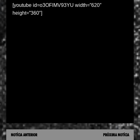
[youtube id=o3OFlMV93YU width=”620″
height=”360″]
NOTÍCIA ANTERIOR
PRÓXIMA NOTÍCIA