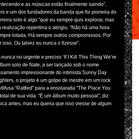
ontecendo e as músicas estão finalmente saindo”.
ers e um dos fundadores da banda que foi pioneira do
reira solo é algo “que eu sempre quis explorar, mas
a realização repentina o atingiu. “Não há uma hora
sempre lotada. Há sempre outros compromissos. Por
er isso. Ou talvez eu nunca o fizesse”.
nca no urgente e preciso ‘If I Kill This Thing We’re
álbum solo de Nate, a ser lançado sob o nome
samento impressionante do intimista Sunny Day
ghters, o projeto é um golpe de mestre em um rock
 difusa “Rattled” para a ensolarada “The Place You
 total de sua vida. “É um álbum muito pessoal”, diz
sica antes, mas eu queria que isso viesse de algum