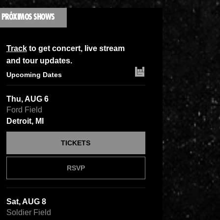
PRÓXIMOS SHOWS
Track
to get concert, live stream
and tour updates.
Upcoming Dates
Thu, AUG 6
Ford Field
Detroit, MI
TICKETS
RSVP
Sat, AUG 8
Soldier Field