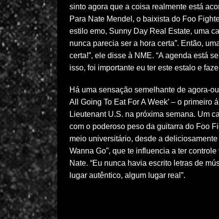
sinto agora que a coisa realmente está ac
Para Nate Mendel, o baixista do Foo Fight
estilo emo, Sunny Day Real Estate, uma car
nunca parecia ser a hora certa”. Então, um
certa!”, ele disse à NME. “A agenda está 
isso, foi importante eu ter este estalo e faz
Há uma sensação semelhante de agora-ou-nu
All Going To Eat For A Week’ – o primeiro 
Lieutenant U.S. na próxima semana. Um ca
com o poderoso peso da guitarra do Foo Fi
meio universitário, desde a deliciosamente
Wanna Go”, que te influencia a ter controle
Nate. “Eu nunca havia escrito letras de mú
lugar autêntico, algum lugar real”.