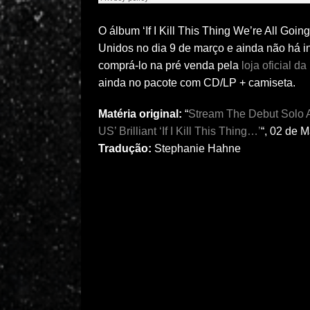
O álbum ‘If I Kill This Thing We’re All Goi
Unidos no dia 9 de março e ainda não há i
comprá-lo na pré venda pela
loja oficial da
ainda no pacote com CD/LP + camiseta.
Matéria original:
“
Stream The Debut Solo A
US’ Brilliant ‘If I Kill This Thing…’
“, 02 de 
Tradução:
Stephanie Hahne