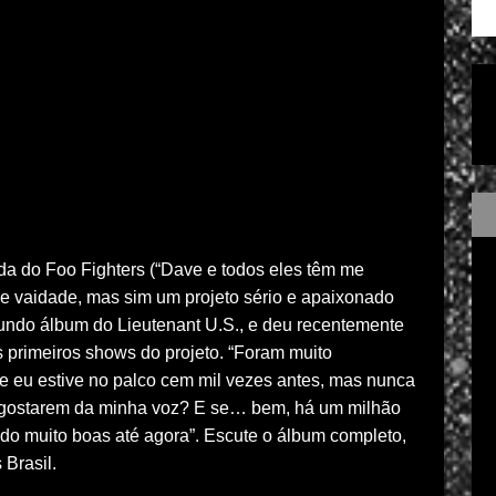
a do Foo Fighters (“Dave e todos eles têm me
de vaidade, mas sim um projeto sério e apaixonado
undo álbum do Lieutenant U.S., e deu recentemente
 primeiros shows do projeto. “Foram muito
e eu estive no palco cem mil vezes antes, mas nunca
o gostarem da minha voz? E se… bem, há um milhão
ido muito boas até agora”. Escute o álbum completo,
 Brasil.