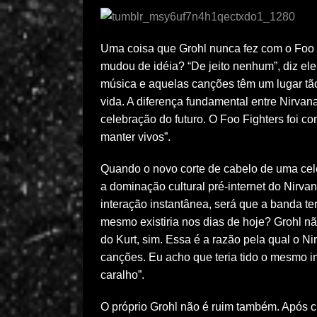
Uma coisa que Grohl nunca fez com o Foo F
mudou de idéia? “De jeito nenhum”, diz ele
música e aquelas canções têm um lugar tã
vida. A diferença fundamental entre Nirva
celebração do futuro. O Foo Fighters foi c
manter vivos”.
Quando o novo corte de cabelo de uma cel
a dominação cultural pré-internet do Nirv
interação instantânea, será que a banda t
mesmo existiria nos dias de hoje? Grohl 
do Kurt, sim. Essa é a razão pela qual o Nir
canções. Eu acho que teria tido o mesmo im
caralho”.
O próprio Grohl não é ruim também. Após cr