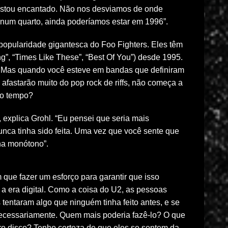
“Estou encantado. Não nos desviamos de onde
num quarto, ainda poderíamos estar em 1996”.
 popularidade gigantesca do Foo Fighters. Eles têm
g”, “Times Like These”, “Best Of You”) desde 1995.
. Mas quando você esteve em bandas que definiram
afastarão muito do pop rock de riffs, não começa a
to tempo?
 explica Grohl. “Eu pensei que seria mais
unca tinha sido feita. Uma vez que você sente que
rna monótono”.
 que fazer um esforço para garantir que isso
a era digital. Como a coisa do U2, as pessoas
tentaram algo que ninguém tinha feito antes, e se
necessariamente. Quem mais poderia fazê-lo? O que
utro disco? Tenho certeza de que eles se sentem da