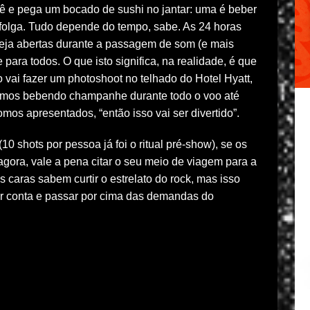
 e pega um bocado de sushi no jantar: uma é beber
 folga. Tudo depende do tempo, sabe. As 24 horas
eja abertas durante a passagem de som (e mais
 para todos. O que isto significa, na realidade, é que
ai fazer um photoshoot no telhado do Hotel Hyatt,
emos bebendo champanhe durante todo o voo até
omos apresentados, “então isso vai ser divertido”.
 shots por pessoa já foi o ritual pré-show), se os
ra, vale a pena citar o seu meio de viagem para a
es caras sabem curtir o estrelato do rock, mas isso
ar conta e passar por cima das demandas do