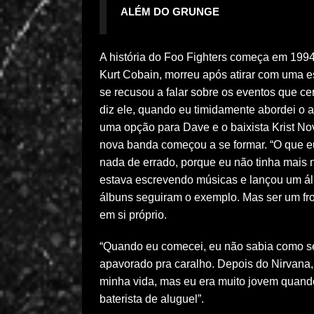
ALÉM DO GRUNGE
A história do Foo Fighters começa em 1994
Kurt Cobain, morreu após atirar com uma 
se recusou a falar sobre os eventos que ce
diz ele, quando eu timidamente abordei o 
uma opção para Dave e o baixista Krist No
nova banda começou a se formar. “O que eu
nada de errado, porque eu não tinha mais n
estava escrevendo músicas e lançou um ál
álbuns seguiram o exemplo. Mas ser um fro
em si próprio.
“Quando eu comecei, eu não sabia como ser 
apavorado pra caralho. Depois do Nirvana, 
minha vida, mas eu era muito jovem quand
baterista de aluguel”.