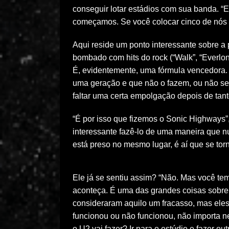
conseguir lotar estádios com sua banda. 
começamos. Se você colocar cinco de nós 
Aqui reside um ponto interessante sobre a
bombado com hits do rock (“Walk”, “Everlon
É, evidentemente, uma fórmula vencedora
uma geração e que não o fazem, ou não se 
faltar uma certa empolgação depois de tan
“É por isso que fizemos o Sonic Highways”,
interessante fazê-lo de uma maneira que n
está preso no mesmo lugar, é aí que se to
Ele já se sentiu assim? “Não. Mas você tem
aconteça. É uma das grandes coisas sobre 
consideraram aquilo um fracasso, mas eles 
funcionou ou não funcionou, não importa 
o U2 vai fazer? Ir para o estúdio e fazer o