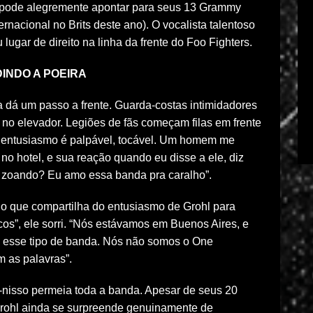
a pode alegremente apontar para seus 13 Grammy
nacional no Brits deste ano). O vocalista talentoso
lugar de direito na linha da frente do Foo Fighters.
INDO A POEIRA
 dá um passo a frente. Guarda-costas intimidadores
 no elevador. Legiões de fãs começam filas em frente
O entusiasmo é palpável, tocável. Um homem me
o hotel, e sua reação quando eu disse a ele, diz
á zoando? Eu amo essa banda pra caralho”.
o que compartilha do entusiasmo de Grohl para
cos”, ele sorri. “Nós estávamos em Buenos Aires, e
s esse tipo de banda. Nós não somos o One
 as palavras”.
o-nisso permeia toda a banda. Apesar de seus 20
rohl ainda se surpreende genuinamente de