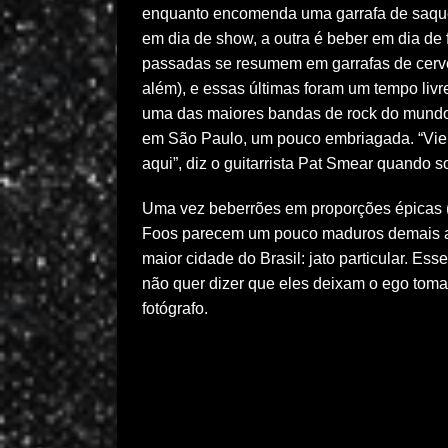
enquanto encomenda uma garrafa de saquê
em dia de show, a outra é beber em dia de
passadas se resumem em garrafas de cerv
além), e essas últimas foram um tempo livre
uma das maiores bandas de rock do mundo v
em São Paulo, um pouco embriagada. “Vi
aqui”, diz o guitarrista Pat Smear quando s
Uma vez beberrões em proporções épicas (10
Foos parecem um pouco maduros demais ago
maior cidade do Brasil: jato particular. Ess
não quer dizer que eles deixam o ego tom
fotógrafo.