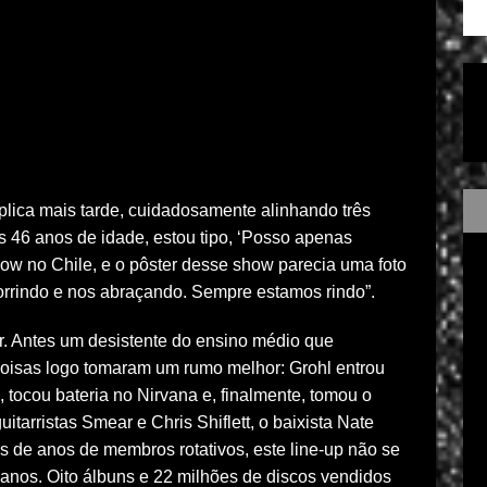
xplica mais tarde, cuidadosamente alinhando três
os 46 anos de idade, estou tipo, ‘Posso apenas
show no Chile, e o pôster desse show parecia uma foto
orrindo e nos abraçando. Sempre estamos rindo”.
rir. Antes um desistente do ensino médio que
coisas logo tomaram um rumo melhor: Grohl entrou
tocou bateria no Nirvana e, finalmente, tomou o
itarristas Smear e Chris Shiflett, o baixista Nate
s de anos de membros rotativos, este line-up não se
1 anos. Oito álbuns e 22 milhões de discos vendidos