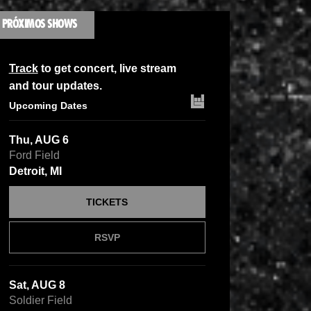
PRÓXIMOS SHOWS
Track
to get concert, live stream
and tour updates.
Upcoming Dates
Thu, AUG 6
Ford Field
Detroit, MI
TICKETS
RSVP
Sat, AUG 8
Soldier Field