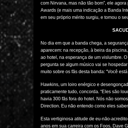
com Nirvana, mas não tão bom”, ele agor
Awards (e mais uma indicação a Banda Inter
em seu próprio mérito surgiu, e tomou o seu 
SACUD
No dia em que a banda chega, a segurança
aparecem: na recepção, à beira da piscina,
ao hotel, na esperança de um vislumbre. 
pergunta se algum músico vai se hospedar n
muito sobre os fãs desta banda: “Você est
Hawkins, um loiro enérgico e desengonçad
praticamente tudo, concorda. “Eles são lou
havia 300 fãs fora do hotel. Nós não somo
Direction. Eu não entendo como eles sabem
Esta vertiginosa atitude de eu-não-acredit
anos em sua carreira com os Foos, Dave G