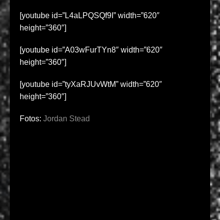
[youtube id=”L4aLPQSQf9I” width=”620″
height=”360″]
[youtube id=”A03wFurTYn8″ width=”620″
height=”360″]
[youtube id=”tyXaRJUvWtM” width=”620″
height=”360″]
Fotos:
Jordan Stead