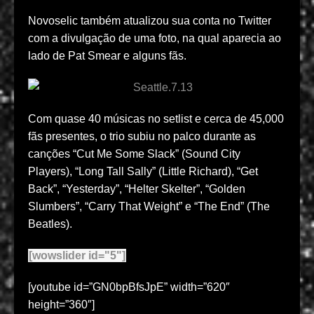
Novoselic também atualizou sua conta no Twitter
com a divulgação de uma foto, na qual aparecia ao
lado de Pat Smear e alguns fãs.
Com quase 40 músicas no setlist e cerca de 45,000
fãs presentes, o trio subiu no palco durante as
canções “Cut Me Some Slack” (Sound City
Players), “Long Tall Sally” (Little Richard), “Get
Back”, “Yesterday”, “Helter Skelter”, “Golden
Slumbers”, “Carry That Weight” e “The End” (The
Beatles).
[wowslider id="5"]
[youtube id=”GN0bpBfsJpE” width=”620″
height=”360″]