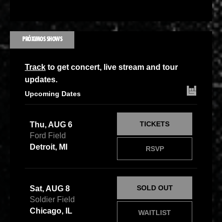
PRÓXIMOS SHOWS
Track
to get concert, live stream and tour
updates.
Upcoming Dates
TICKETS
Thu, AUG 6
Ford Field
Detroit, MI
RSVP
SOLD OUT
Sat, AUG 8
Soldier Field
Chicago, IL
WAITLIST