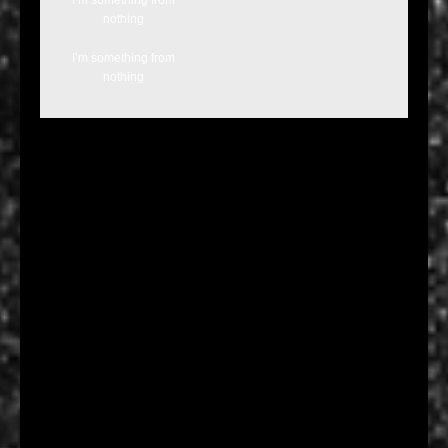
I’m something from
nothing
I’m something from
nothing