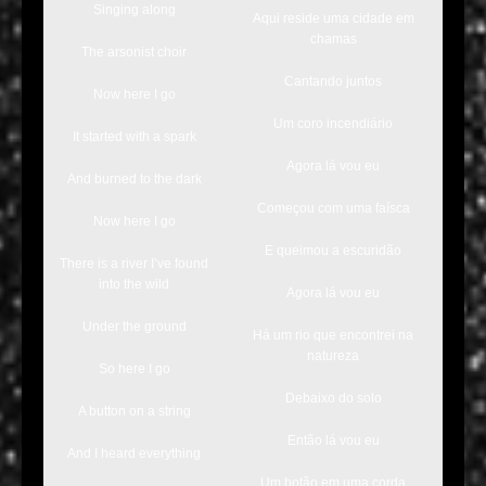
Singing along
Aqui reside uma cidade em
chamas
The arsonist choir
Cantando juntos
Now here I go
Um coro incendiário
It started with a spark
Agora lá vou eu
And burned to the dark
Começou com uma faísca
Now here I go
E queimou a escuridão
There is a river I’ve found
into the wild
Agora lá vou eu
Under the ground
Há um rio que encontrei na
natureza
So here I go
Debaixo do solo
A button on a string
Então lá vou eu
And I heard everything
Um botão em uma corda