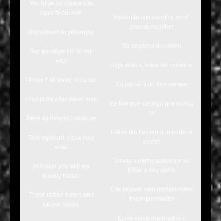
You have no choice you
have to choose
Você não tem escolha, você
precisa escolher
Bid farewell to yesterday
Se despeça do ontem
Say goodbye I’m on my
way
Diga adeus, estou no caminho
I threw it all away because
Eu joguei tudo fora porque
I had to be what never was
Eu tive que ser algo que nunca
fui
Been so hungry I could lie
Estive tão faminto que poderia
Took my word, I took your
mentir
wine
Tomou a minha palavra e eu
And held you with my
tomei o seu vinho
bloody hands
E te segurei com minhas mãos
These rattled bones and
ensanguentadas
rubber bands
Estes ossos quebrados e