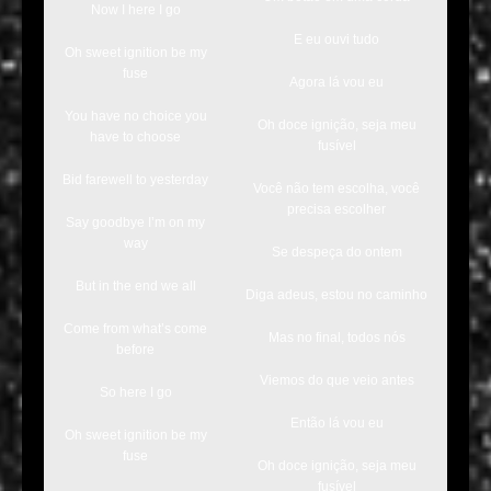
Now I here I go
E eu ouvi tudo
Oh sweet ignition be my
fuse
Agora lá vou eu
You have no choice you
Oh doce ignição, seja meu
have to choose
fusível
Bid farewell to yesterday
Você não tem escolha, você
precisa escolher
Say goodbye I’m on my
way
Se despeça do ontem
But in the end we all
Diga adeus, estou no caminho
Come from what’s come
Mas no final, todos nós
before
Viemos do que veio antes
So here I go
Então lá vou eu
Oh sweet ignition be my
fuse
Oh doce ignição, seja meu
fusível