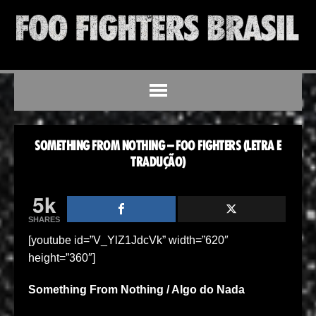
SOMETHING FROM NOTHING – FOO FIGHTERS (LETRA E
TRADUÇÃO)
5k
SHARES
[youtube id=”V_YlZ1JdcVk” width=”620″
height=”360″]
Something From Nothing / Algo do Nada