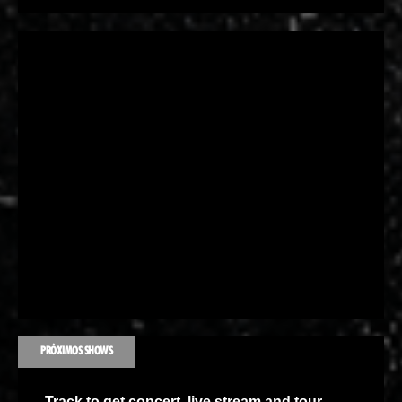
PRÓXIMOS SHOWS
Track
to get concert, live stream and tour