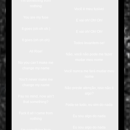
I’m something from
nothing
Você é meu fusível
You are my fuse
E vai oh! Oh! Oh!
It goes (oh oh oh )
E vai oh! Oh! Oh!
It goes (oh oh oh)
Todos levantem-se!
All Rise!
Não, você não pode me fazer
mudar meu nome
No you can’t make me
change my name
Você nunca me fará mudar meu
nome
You’ll never make me
change my name
Não preste atenção, isso não é
algo?
Pay no mind, now ain’t
that something?
Foda-se tudo, eu vim do nada
Fuck it all I came from
Eu sou algo do nada
nothing
Eu sou algo do nada