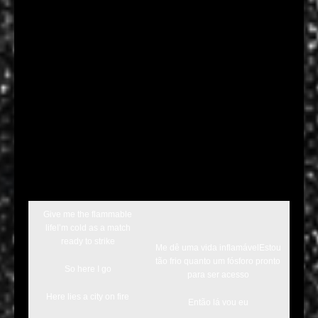
Give me the flammable
lifeI’m cold as a match
ready to strike
Me dê uma vida inflamávelEstou
tão frio quanto um fósforo pronto
So here I go
para ser acesso
Here lies a city on fire
Então lá vou eu