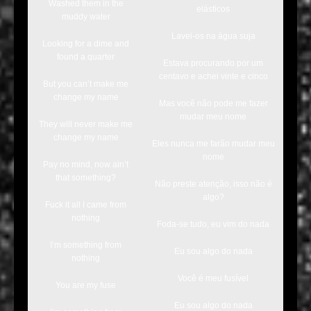
Washed them in the
elásticos
muddy water
Lavei-os na água suja
Looking for a dime and
found a quarter
Estava procurando por um
centavo e achei vinte e cinco
But you can’t make me
change my name
Mas você não pode me fazer
mudar meu nome
They will never make me
change my name
Eles nunca me farão mudar meu
nome
Pay no mind, now ain’t
that something?
Não preste atenção, isso não é
algo?
Fuck it all I came from
nothing
Foda-se tudo, eu vim do nada
I’m something from
Eu sou algo do nada
nothing
Você é meu fusível
You are my fuse
Eu sou algo do nada