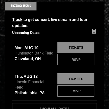
PRÓXIMOS SHOWS
Track
to get concert, live stream and tour
updates.
Upcoming Dates
TICKETS
Mon, AUG 10
Huntington Bank Field
Cleveland, OH
RSVP
Thu, AUG 13
TICKETS
Lincoln Financial
Field
RSVP
Philadelphia, PA
SHOW ALL DATES