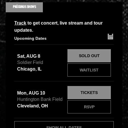
PRÓXIMOS SHOWS
Track
to get concert, live stream and tour
updates.
Upcoming Dates
SOLD OUT
Sat, AUG 8
Soldier Field
Chicago, IL
WAITLIST
TICKETS
Mon, AUG 10
Huntington Bank Field
Cleveland, OH
RSVP
SHOW ALL DATES