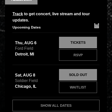
Track
to get concert, live stream and tour
updates.
Upcoming Dates
TICKETS
Thu, AUG 6
Ford Field
Detroit, MI
RSVP
SOLD OUT
Sat, AUG 8
Soldier Field
Chicago, IL
WAITLIST
SHOW ALL DATES