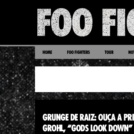
HOME
FOO FIGHTERS
TOUR
NOT
INÉDITA
GRUNGE DE RAIZ: OUÇA A PR
GROHL, “GODS LOOK DOWN”