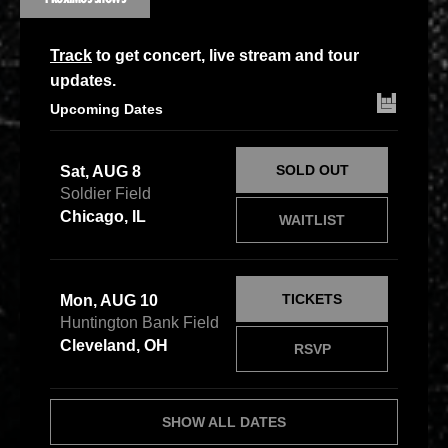
Track
to get concert, live stream and tour
updates.
Upcoming Dates
SOLD OUT
Sat, AUG 8
Soldier Field
Chicago, IL
WAITLIST
TICKETS
Mon, AUG 10
Huntington Bank Field
Cleveland, OH
RSVP
SHOW ALL DATES