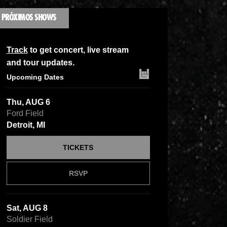
PRÓXIMOS SHOWS
Track
to get concert, live stream
and tour updates.
Upcoming Dates
Thu, AUG 6
Ford Field
Detroit, MI
TICKETS
RSVP
Sat, AUG 8
Soldier Field