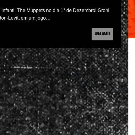
infantil The Muppets no dia 1° de Dezembro! Grohl
ordon-Levitt em um jogo…
LEIA MAIS