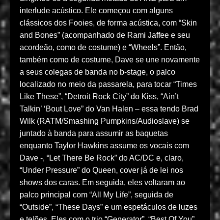
interlude acústico. Ele começou com alguns
clássicos dos Fooies, de forma acústica, com “Skin
and Bones” (acompanhado de Rami Jaffee e seu
acordeão, como de costume) e “Wheels”. Então,
também como de costume, Dave se une novamente
a seus colegas de banda no b-stage, o palco
localizado no meio da passarela, para tocar “Times
Like These”, “Detroit Rock City” do Kiss, “Ain’t
Talkin’ ‘Bout Love” do Van Halen – essa tendo Brad
Wilk (RATM/Smashing Pumpkins/Audioslave) se
juntado à banda para assumir as baquetas
enquanto Taylor Hawkins assume os vocais com
Dave -, “Let There Be Rock” do AC/DC e, claro,
“Under Pressure” do Queen, cover já de lei nos
shows dos caras. Em seguida, eles voltaram ao
palco principal com “All My Life”, seguida de
“Outside”, “These Days” e um espetáculos de luzes
e telões. Eles com o trio “Generator”, “Best Of You”