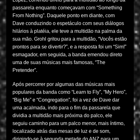
passarela enquanto começavam com “Something
From Nothing”. Daquele ponto em diante, com
Dave conduzindo o espetáculo com seus diálogos
hilários à platéia, ele teve a multidão na palma da
sua mão. Grohl gritou para a multidão, “Vocês estão
prontos para se divertir?”, e a resposta foi um “Sim!”
esmagador, em seguida, a banda emendou direto
uma de suas músicas mais famosas, “The
Pretender”.
Após percorrer por algumas das músicas mais
populares da banda como “Learn to Fly”, “My Hero”,
“Big Me” e “Congregation”, foi a vez de Dave dar
uma acalmada, indo para o fim da passarela que
dividia a multidão mais próxima do palco, ele
seguiu caminho para um palco menor, mais íntimo,
localizado atrás das mesas de luz e de som,
dirigindo-se à segunda metade do ANZ para um