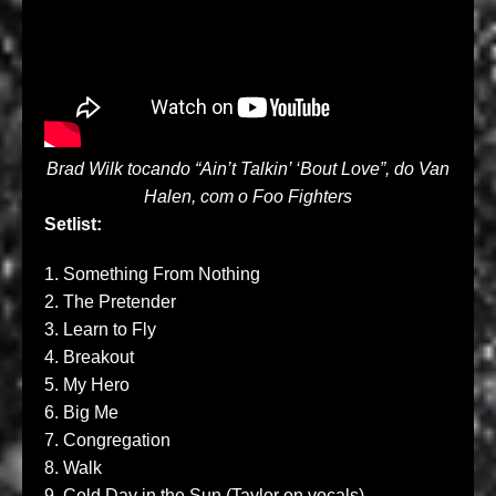
Brad Wilk tocando “Ain’t Talkin’ ‘Bout Love”, do Van
Halen, com o Foo Fighters
Setlist:
1.
Something From Nothing
2.
The Pretender
3.
Learn to Fly
4.
Breakout
5.
My Hero
6.
Big Me
7.
Congregation
8.
Walk
9.
Cold Day in the Sun
(Taylor on vocals)