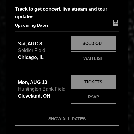
Track
to get concert, live stream and tour
updates.
Upcoming Dates
SOLD OUT
Sat, AUG 8
Soldier Field
Chicago, IL
WAITLIST
TICKETS
Mon, AUG 10
Huntington Bank Field
Cleveland, OH
RSVP
SHOW ALL DATES