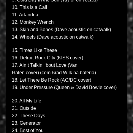
10.
This Is a Call
11.
Arlandria
12.
Monkey Wrench
13.
Skin and Bones
(Dave acoustic on catwalk)
14.
Wheels
(Dave acoustic on catwalk)
15.
Times Like These
16.
Detroit Rock City
(
KISS
cover)
17.
Ain’t Talkin’ ‘bout Love
(
Van
Halen
cover) (com
Brad Wilk na bateria
)
18.
Let There Be Rock
(
AC/DC
cover)
19.
Under Pressure
(
Queen & David Bowie
cover)
20.
All My Life
21.
Outside
22.
These Days
23.
Generator
24.
Best of You