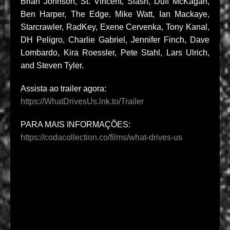
Brian Johnson, St. Vincent, Slash, Duff McKagan,
Ben Harper, The Edge, Mike Watt, Ian Mackaye,
Starcrawler, RadKey, Exene Cervenka, Tony Kanal,
DH Peligro, Charlie Gabriel, Jennifer Finch, Dave
Lombardo, Kira Roessler, Pete Stahl, Lars Ulrich,
and Steven Tyler.
Assista ao trailer agora:
https://WhatDrivesUs.lnk.to/Trailer
PARA MAIS INFORMAÇÕES:
https://codacollection.co/films/what-drives-us