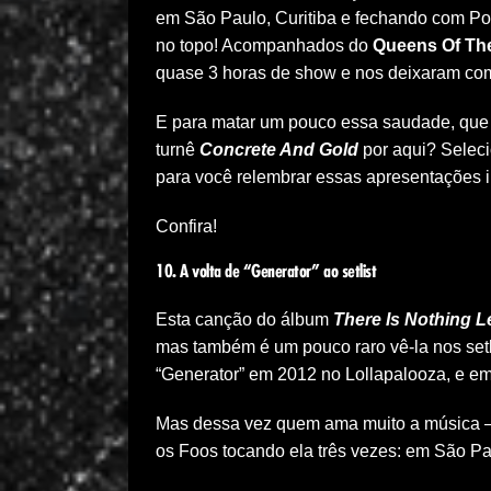
em São Paulo, Curitiba e fechando com Port
no topo! Acompanhados do
Queens Of Th
quase 3 horas de show e nos deixaram com
E para matar um pouco essa saudade, que 
turnê
Concrete And Gold
por aqui? Selec
para você relembrar essas apresentações in
Confira!
10. A volta de “Generator” ao setlist
Esta canção do álbum
There Is Nothing L
mas também é um pouco raro vê-la nos setl
“Generator” em 2012 no Lollapalooza, e em
Mas dessa vez quem ama muito a música —
os Foos tocando ela três vezes: em São Pau