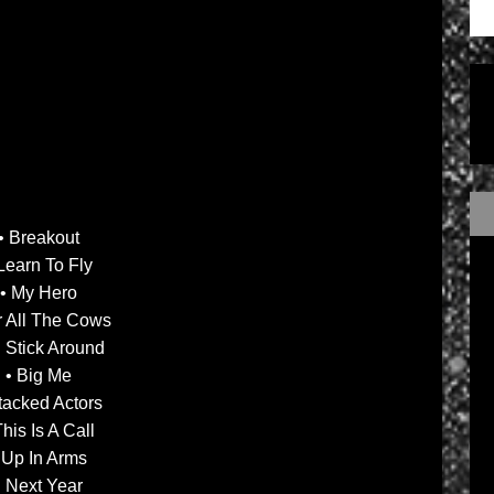
• Breakout
Learn To Fly
• My Hero
r All The Cows
’ll Stick Around
• Big Me
tacked Actors
This Is A Call
 Up In Arms
• Next Year