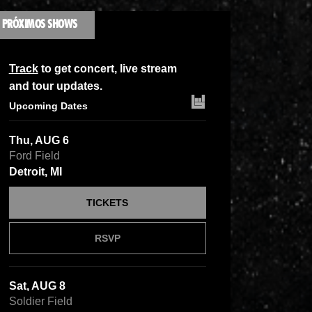
PRÓXIMOS SHOWS
Track
to get concert, live stream
and tour updates.
Upcoming Dates
Thu, AUG 6
Ford Field
Detroit, MI
TICKETS
RSVP
Sat, AUG 8
Soldier Field