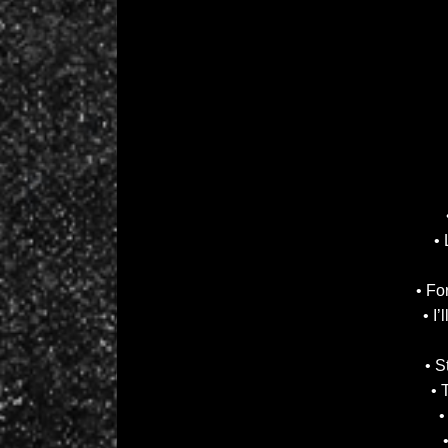
• 
• Fo
• I
• S
• 
•