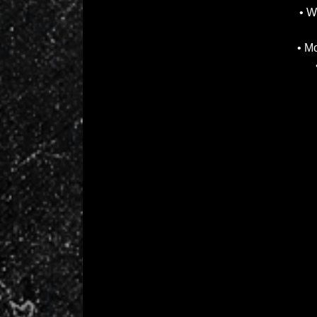
• W
• M