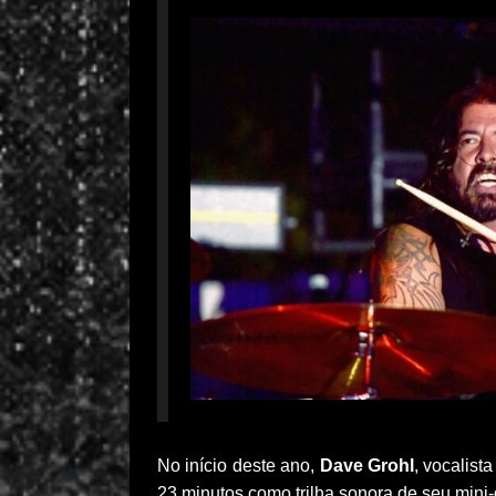
No início deste ano,
Dave Grohl
, vocalist
23 minutos como trilha sonora de seu min