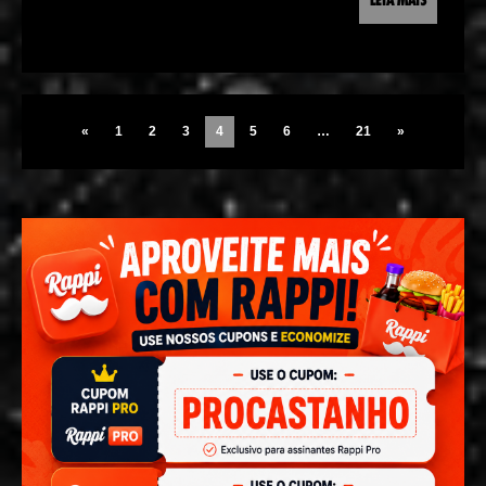
LEIA MAIS
«
1
2
3
4
5
6
…
21
»