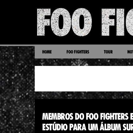
HOME
FOO FIGHTERS
TOUR
NOT
PROJETOS PARALELOS
MEMBROS DO FOO FIGHTERS E
ESTÚDIO PARA UM ÁLBUM SU