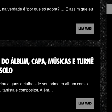
, na verdade é ‘por que só agora?’… É assim que eu
LEIA MAIS
DO ÁLBUM, CAPA, MÚSICAS E TURNÊ
 SOLO
velou alguns detalhes de seu primeiro álbum com o
guitarrista e compositor. Além…
LEIA MAIS