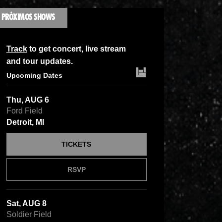
PRÓXIMOS SHOWS
Track
to get concert, live stream
and tour updates.
Upcoming Dates
Thu, AUG 6
Ford Field
Detroit, MI
TICKETS
RSVP
Sat, AUG 8
Soldier Field