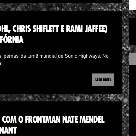
L, CHRIS SHIFLETT E RAMI JAFFEE)
IFÓRNIA
 ‘pernas’ da turnê mundial de Sonic Highways. No
er…
LEIA MAIS
A COM O FRONTMAN NATE MENDEL
ENANT