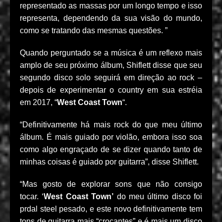
representado as massas por um longo tempo e isso
representa, dependendo da sua visão do mundo,
como se tratando das mesmas questões. ”
Quando perguntado se a música é um reflexo mais
amplo de seu próximo álbum, Shiflett disse que seu
segundo disco solo seguirá em direção ao rock –
depois de experimentar o country em sua estréia
em 2017, “
West Coast Town
“.
“Definitivamente há mais rock do que meu último
álbum. É mais guiado por violão, embora isso soa
como algo engraçado de se dizer quando tanto de
minhas coisas é guiado por guitarra”, disse Shiflett.
“Mas gosto de explorar sons que não consigo
tocar. ‘
West Coast Town’
do meu último disco foi
prdal steel pesado, e este novo definitivamente tem
tons de guitarra mais “crocantes” e é mais um disco