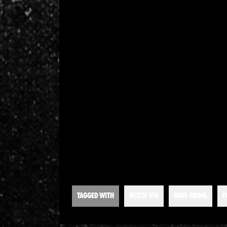
TAGGED WITH
BUTCH VIG
DAVE GROHL
F