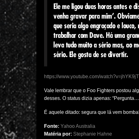
Ele me ligou duas horas antes e di
venha gravar para mim’. Obviamen
que seria algo engraçado e louco,
trabalhar com Dave. Há uma gran
leva tudo muito a sério mas, ao 
sério. Ele gosta de se divertir.
https://www.youtube.com/watch?v=jhYK9j
Vale lembrar que o Foo Fighters postou a
desses. O status dizia apenas: “Pergunta…
É aquele ditado: segura que lá vem bomba
Fonte:
Yahoo Australia
Matéria por:
Stephanie Hahne