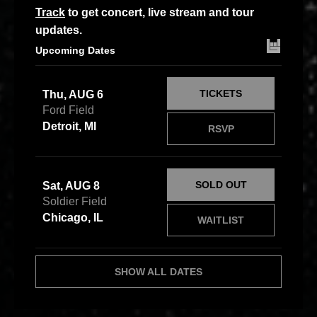
Track
to get concert, live stream and tour
updates.
Upcoming Dates
TICKETS
Thu, AUG 6
Ford Field
Detroit, MI
RSVP
SOLD OUT
Sat, AUG 8
Soldier Field
Chicago, IL
WAITLIST
SHOW ALL DATES