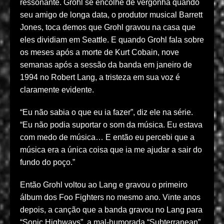
ressonante. Grohl se encolhe de vergonha quando
seu amigo de longa data, o produtor musical Barrett
Jones, toca demos que Grohl gravou na casa que
eles dividiam em Seattle. E quando Grohl fala sobre
os meses após a morte de Kurt Cobain, nove
semanas após a sessão da banda em janeiro de
1994 no Robert Lang, a tristeza em sua voz é
claramente evidente.
“Eu não sabia o que eu ia fazer”, diz ele na série.
“Eu não podia suportar o som da música. Eu estava
com medo de música… E então eu percebi que a
música era a única coisa que ia me ajudar a sair do
fundo do poço.”
Então Grohl voltou ao Lang e gravou o primeiro
álbum dos Foo Fighters no mesmo ano. Vinte anos
depois, a canção que a banda gravou no Lang para
“Sonic Highways”, a mal-humorada “Subterranean”,