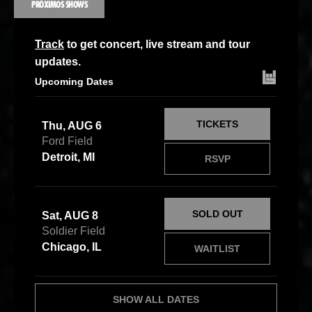
PRÓXIMOS SHOWS
Track
to get concert, live stream and tour
updates.
Upcoming Dates
TICKETS
Thu, AUG 6
Ford Field
Detroit, MI
RSVP
SOLD OUT
Sat, AUG 8
Soldier Field
Chicago, IL
WAITLIST
SHOW ALL DATES