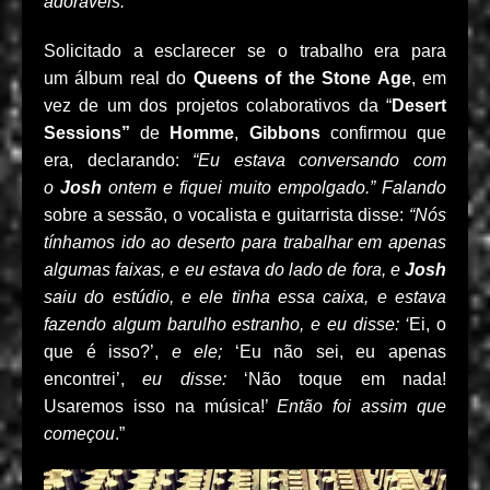
adoráveis.”
Solicitado a esclarecer se o trabalho era para
um álbum real do
Queens of the Stone Age
, em
vez de um dos projetos colaborativos da “
Desert
Sessions”
de
Homme
,
Gibbons
confirmou que
era, declarando:
“Eu estava conversando com
o
Josh
ontem e fiquei muito empolgado.” Falando
sobre a sessão, o vocalista e guitarrista disse:
“Nós
tínhamos ido ao deserto para trabalhar em apenas
algumas faixas, e eu estava do lado de fora, e
Josh
saiu do estúdio, e ele tinha essa caixa, e estava
fazendo algum barulho estranho, e eu disse: ‘
Ei, o
que é isso?’,
e ele;
‘Eu não sei, eu apenas
encontrei’,
eu disse:
‘Não toque em nada!
Usaremos isso na música!’
Então foi assim que
começou
.”