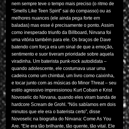
nem sempre teve o tempo mais preciso (o ritmo de
“Smells Like Teen Spirit” sai do compasso) ou as
melhores nuances (ele ainda pega forte em
baladas) mas esse é precisamente o ponto. Assim
como inesperado triunfo da Billboard, Nirvana foi
uma vitória também para ele. Os braços de Dave
batendo com força era um sinal de que a emoção,
sentimento e suor tiveram prioridade sobre aquela
viradinha. Um baterista punk-rock autodidata –
quando adolescente, ele costumava usar uma
cadeira como um chimbal, um livro como caixinha,
e tocar junto com as músicas do Minor Threat – seu
estilo agressivo impressionou Kurt Cobain e Krist
Novoselic do Nirvana, quando eles viram banda de
hardcore Scream de Grohl. “Nós sabíamos em dois
minutos que ele era o baterista certo”, disse
Novoselic na biografia do Nirvana: Come As You
Are. “Ele era tão brilhante, tão quente, tão vital. Ele