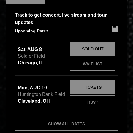
Track
to get concert, live stream and tour
updates.
Upcoming Dates
SOLD OUT
Sat, AUG 8
Soldier Field
Chicago, IL
WAITLIST
TICKETS
Mon, AUG 10
Huntington Bank Field
Cleveland, OH
RSVP
SHOW ALL DATES